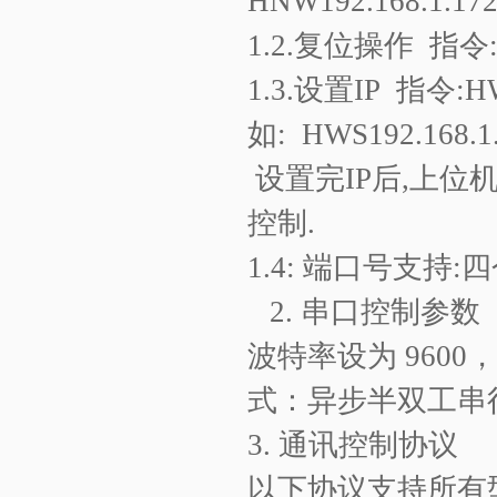
HNW192.168.1.172,6
1.2.
复位操作
指令
1.3.
设置
IP
指令
:H
如
: HWS192.168.1.
设置完
IP
后
,
上位
控制
.
1.4:
端口号
支持
:
四
2. 串口控制参数
波特率设为
9600
，
式：异步半双工串
3. 通讯控制协议
以下协议支持所有