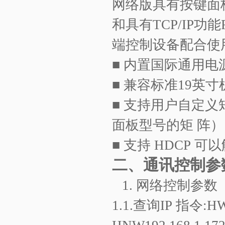
网络版
具有按键面
和
具有TCP/IP
功能
端控制设备配合使
■
内置国际通用电
■
兼容标准
19
英寸
■
支持用户自定义
面板型号的矩
阵）
■
支持
HDCP
可以
二、通讯控制参
1. 网络控制参数
1.1.
查询
IP
指令
:H