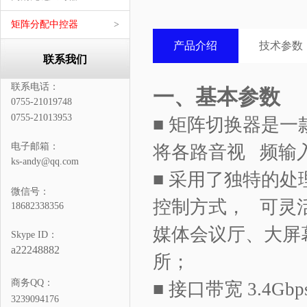
矩阵分配中控器
>
产品介绍
技术参数
联系我们
联系电话：
一、基本参数
0755-21019748
0755-21013953
■
矩阵切换器是一
电子邮箱：
将各路音视
频输
ks-andy@qq.com
■
采用了独特的处
微信号：
控制方式，
可灵
18682338356
媒体会议厅、大屏
Skype ID：
a22248882
所；
商务QQ：
■
接口带宽
3.4Gbp
3239094176