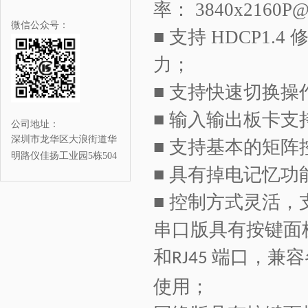
率：
3840x2160P@
微信公众号：
■
支持
HDCP1.4
力；
■
支持快速切换操
■
输入输出板卡支
公司地址：
深圳市龙华区大浪街道华
■
支持基本的矩阵
明路仪佳扬工业园5栋504
■
具有掉电记忆功
■
控制方式灵活，
串口版
具有按键面
和
端口，兼容
RJ45
使用；